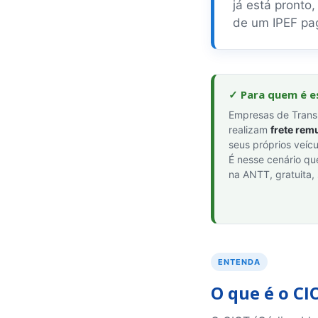
já está pronto
de um IPEF pa
✓ Para quem é e
Empresas de Trans
realizam
frete rem
seus próprios veíc
É nesse cenário qu
na ANTT, gratuita, 
ENTENDA
O que é o CI