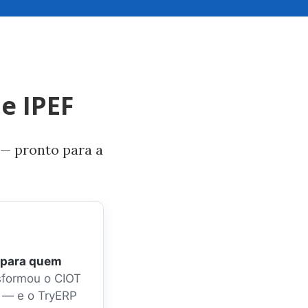
e IPEF
 — pronto para a
l para quem
sformou o CIOT
s — e o TryERP