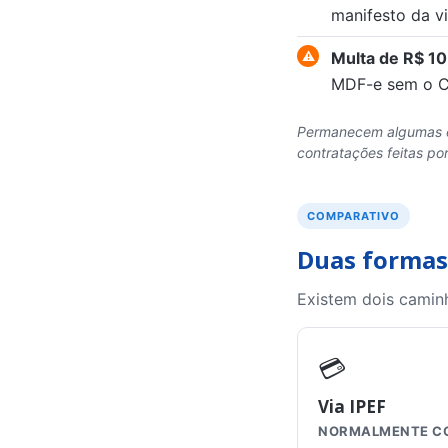
manifesto da v
Multa de R$ 10
MDF-e sem o CI
Permanecem algumas ex
contratações feitas por
COMPARATIVO
Duas formas
Existem dois caminh
💳
Via IPEF
NORMALMENTE C