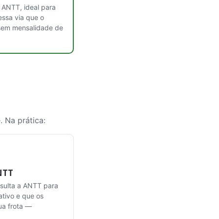
 ANTT, ideal para
essa via que o
 sem mensalidade de
 Na prática:
NTT
nsulta a ANTT para
tivo e que os
ua frota —