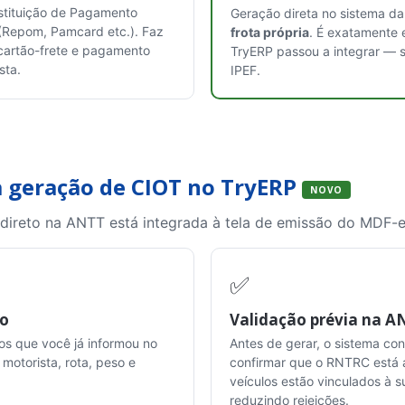
stituição de Pagamento
Geração direta no sistema da
 (Repom, Pamcard etc.). Faz
frota própria
. É exatamente 
cartão-frete e pagamento
TryERP passou a integrar —
sta.
IPEF.
a geração de CIOT no TryERP
NOVO
direto na ANTT está integrada à tela de emissão do MDF-e.
✅
ão
Validação prévia na A
os que você já informou no
Antes de gerar, o sistema co
 motorista, rota, peso e
confirmar que o RNTRC está a
veículos estão vinculados à s
reduzindo rejeições.