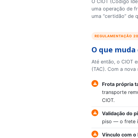
O CIOT (Código Iden
uma operação de fr
uma “certidão” de q
REGULAMENTAÇÃO 2
O que muda 
Até então, o CIOT 
(TAC). Com a nova 
Frota própria 
transporte rem
CIOT.
Validação do p
piso — o frete 
Vínculo com o