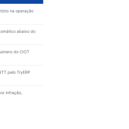
tório na operação
tomático abaixo do
 número do CIOT
NTT pelo TryERP
or infração,