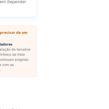
sem depender
 precisar de um
tadores
atação de terceiros
rônico de frete
continuam exigindo
e com as
.