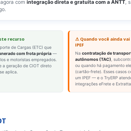
, agora com
integração direta e gratuita com a ANTT
, 
go.
ste recurso
⚠ Quando você ainda vai
IPEF
porte de Cargas (ETC) que
Na
contratação de transpor
unerado com frota própria
—
autônomos (TAC)
, subcontr
ulos e motoristas empregados.
ou quando há pagamento elet
e a geração de CIOT direto
(cartão-frete). Esses casos 
se aplica.
um IPEF — e o TryERP atend
integrações eFrete e Extratta
OT