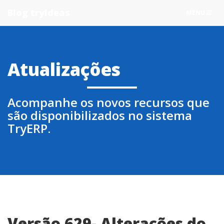
Blog tryideas
TOGGLE
MENU
NAVIGATIO
Atualizações
Acompanhe os novos recursos que
são disponibilizados no sistema
TryERP.
Versão 629- Alterações do