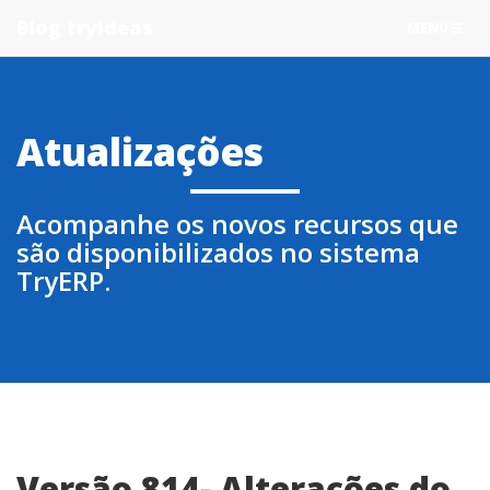
Blog tryideas
TOGGLE
MENU
NAVIGATIO
Atualizações
Acompanhe os novos recursos que
são disponibilizados no sistema
TryERP.
Versão 814- Alterações do