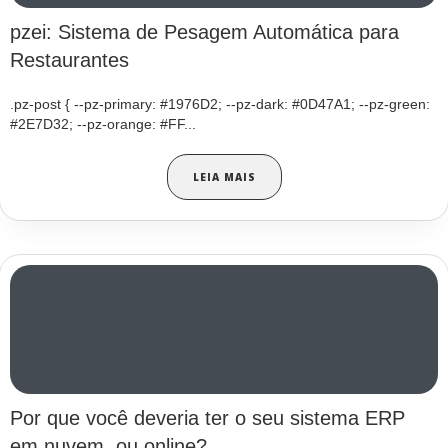
pzei: Sistema de Pesagem Automática para
Restaurantes
.pz-post { --pz-primary: #1976D2; --pz-dark: #0D47A1; --pz-green:
#2E7D32; --pz-orange: #FF...
LEIA MAIS
Por que você deveria ter o seu sistema ERP
em nuvem, ou online?