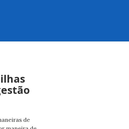
ilhas
gestão
maneiras de
or maneira de