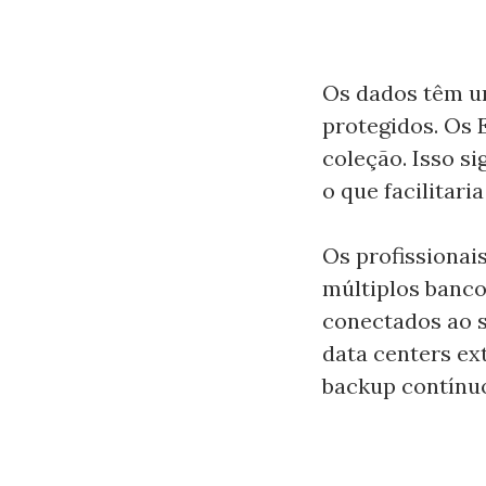
Os dados têm um
protegidos. Os
coleção. Isso s
o que facilitari
Os profissionai
múltiplos banc
conectados ao 
data centers ex
backup contínuo