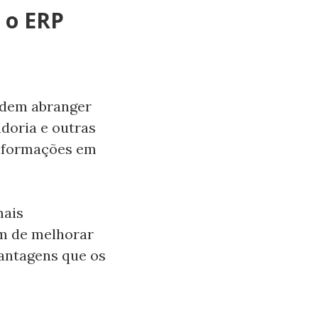
 o ERP
odem abranger
adoria e outras
 informações em
mais
ém de melhorar
vantagens que os