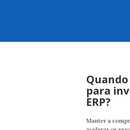
Quando 
para in
ERP?
Manter a compet
acelerar os pro