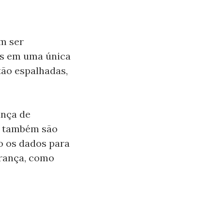
am ser
es em uma única
tão espalhadas,
ança de
s também são
 os dados para
urança, como