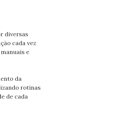
r diversas
ação cada vez
s manuais e
ento da
tizando rotinas
de de cada