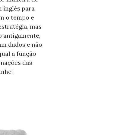
m inglês para
am o tempo e
estratégia, mas
o antigamente,
ham dados e não
qual a função
rmações das
anhe!