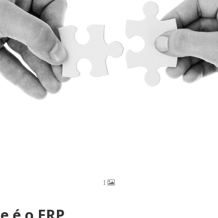
1
e é o ERP