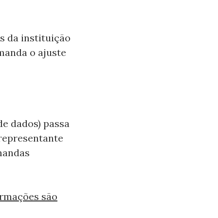
s da instituição
manda o ajuste
de dados) passa
 representante
mandas
ormações são