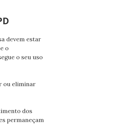
GPD
a devem estar
ue o
segue o seu uso
r ou eliminar
timento dos
ções permaneçam