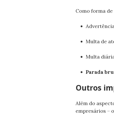
Como forma de p
Advertência
Multa de at
Multa diári
Parada bru
Outros im
Além do aspecto
empresários – 