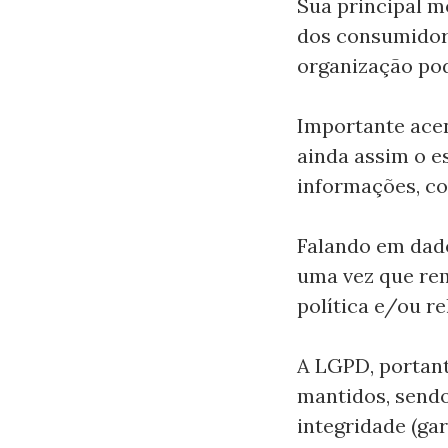
Sua principal m
dos consumidore
organização po
Importante acen
ainda assim o e
informações, co
Falando em dad
uma vez que rem
política e/ou re
A LGPD, portant
mantidos, sendo
integridade (ga