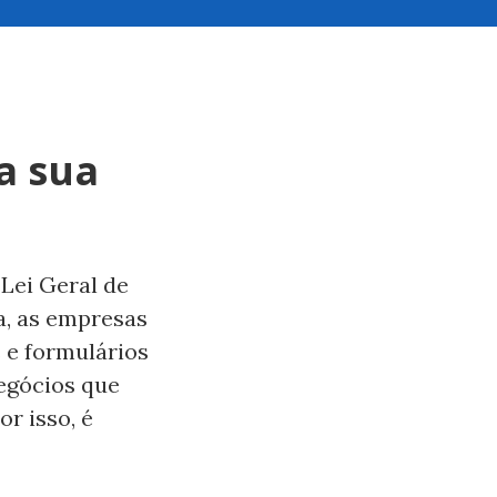
a sua
 Lei Geral de
a, as empresas
 e formulários
egócios que
or isso, é