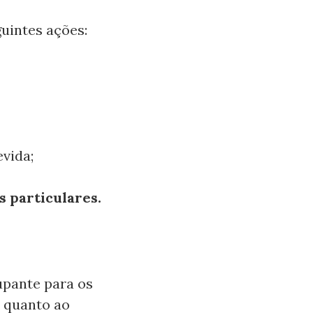
guintes ações:
evida;
s particulares.
upante para os
 quanto ao