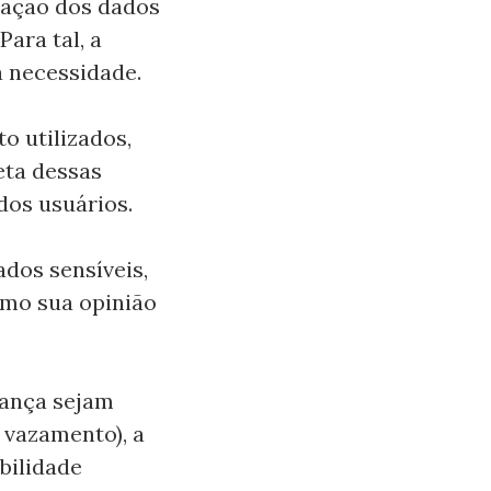
zação dos dados
ara tal, a
 necessidade.
o utilizados,
eta dessas
dos usuários.
dos sensíveis,
omo sua opinião
rança sejam
 vazamento), a
bilidade