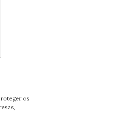
proteger os
resas,