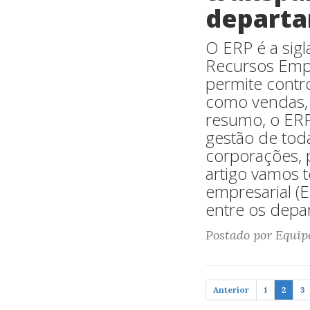
departa
O ERP é a sig
Recursos Empr
permite contr
como vendas, 
resumo, o ERP
gestão de tod
corporações, 
artigo vamos 
empresarial (
entre os depa
Postado por Equip
Anterior
1
2
3