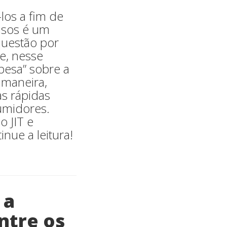
los a fim de
asos é um
questão por
e, nesse
“pesa” sobre a
 maneira,
s rápidas
umidores.
o JIT e
nue a leitura!
 a
ntre os