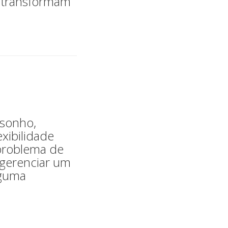
e transformam
 sonho,
exibilidade
 problema de
e gerenciar um
lguma