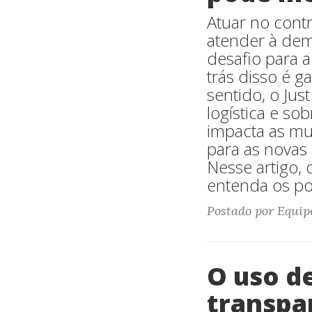
Atuar no cont
atender à dem
desafio para 
trás disso é 
sentido, o Just
logística e so
impacta as mu
para as novas
Nesse artigo,
entenda os pon
Postado por Equip
O uso d
transpa