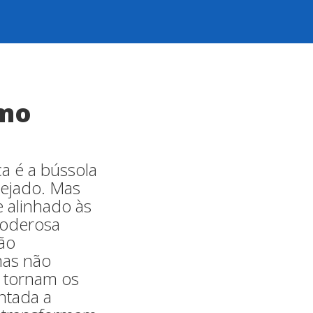
omo
a é a bússola
sejado. Mas
 alinhado às
poderosa
tão
mas não
 tornam os
entada a