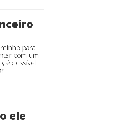
nceiro
aminho para
contar com um
o, é possível
ar
mo ele