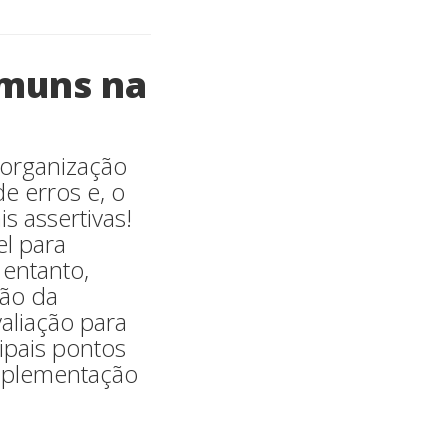
omuns na
 organização
e erros e, o
s assertivas!
el para
entanto,
ção da
aliação para
ipais pontos
implementação