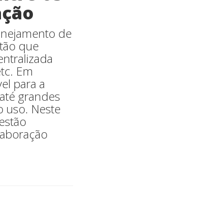
ação
lanejamento de
stão que
entralizada
etc. Em
el para a
até grandes
o uso. Neste
estão
laboração