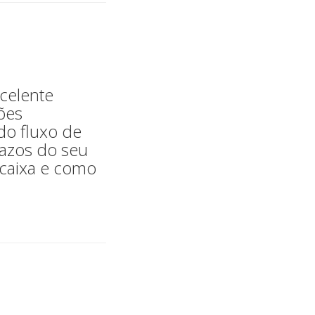
xcelente
ões
do fluxo de
razos do seu
 caixa e como