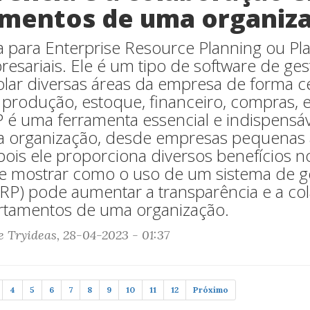
mentos de uma organiz
la para Enterprise Resource Planning ou P
esariais. Ele é um tipo de software de ge
olar diversas áreas da empresa de forma c
produção, estoque, financeiro, compras, 
 é uma ferramenta essencial e indispensáv
a organização, desde empresas pequenas 
pois ele proporciona diversos benefícios n
te mostrar como o uso de um sistema de g
ERP) pode aumentar a transparência e a co
rtamentos de uma organização.
e Tryideas, 28-04-2023 - 01:37
4
5
6
7
8
9
10
11
12
Próximo