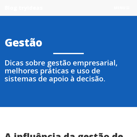
Blog tryideas
TOGGLE
MENU
NAVIGATIO
Gestão
Dicas sobre gestão empresarial,
melhores práticas e uso de
sistemas de apoio à decisão.
A influência da gestão de